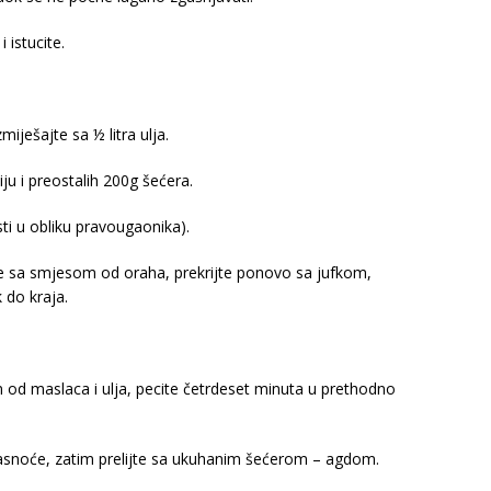
 istucite.
iješajte sa ½ litra ulja.
iju i preostalih 200g šećera.
ti u obliku pravougaonika).
ite sa smjesom od oraha, prekrijte ponovo sa jufkom,
 do kraja.
om od maslaca i ulja, pecite četrdeset minuta u prethodno
k masnoće, zatim prelijte sa ukuhanim šećerom – agdom.