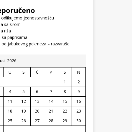
eporučeno
 odlikujemo jednostavnošću
a sa sirom
a riža
a sa paprikama
č od jabukovog pekmeza – razvaruše
ust 2026
U
S
Č
P
S
N
1
2
4
5
6
7
8
9
11
12
13
14
15
16
18
19
20
21
22
23
25
26
27
28
29
30