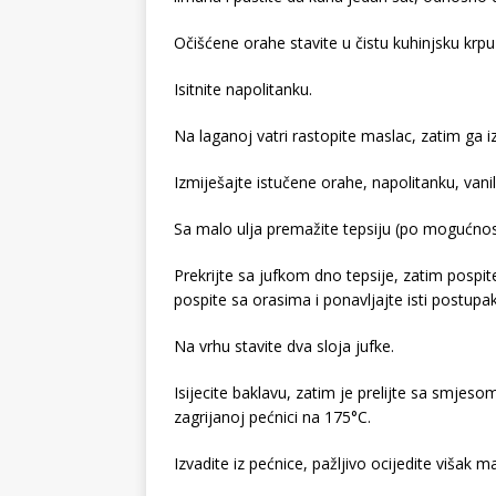
Očišćene orahe stavite u čistu kuhinjsku krpu i
Isitnite napolitanku.
Na laganoj vatri rastopite maslac, zatim ga izm
Izmiješajte istučene orahe, napolitanku, vanil
Sa malo ulja premažite tepsiju (po mogućnos
Prekrijte sa jufkom dno tepsije, zatim posp
pospite sa orasima i ponavljajte isti postupak
Na vrhu stavite dva sloja jufke.
Isijecite baklavu, zatim je prelijte sa smjes
zagrijanoj pećnici na 175°C.
Izvadite iz pećnice, pažljivo ocijedite viša