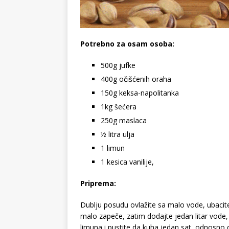
Potrebno za osam osoba:
500g jufke
400g očišćenih oraha
150g keksa-napolitanka
1kg šećera
250g maslaca
½ litra ulja
1 limun
1 kesica vanilije,
Priprema:
Dublju posudu ovlažite sa malo vode, ubacite
malo zapeče, zatim dodajte jedan litar vode, 
limuna i pustite da kuha jedan sat, odnosno 