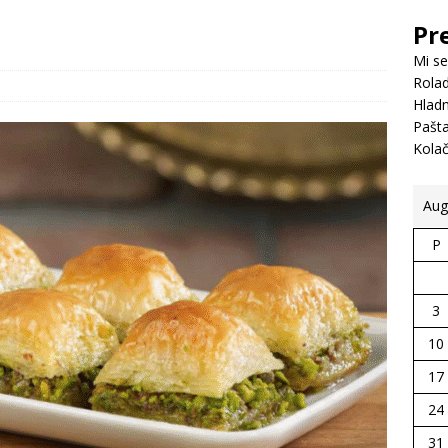
Pr
Mi se
Rolad
Hladn
Pašt
Kola
Aug
P
3
10
17
24
31