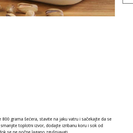
 800 grama šećera, stavite na jaku vatru i sačekajte da se
smanjite toplotni izvor, dodajte izribanu koru i sok od
dok se ne počne lagano zgušnjavati.