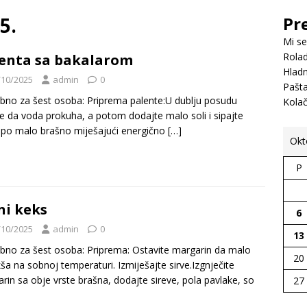
5.
Pr
Mi se
Rolad
enta sa bakalarom
Hladn
/10/2025
admin
0
Pašt
bno za šest osoba: Priprema palente:U dublju posudu
Kola
te da voda prokuha, a potom dodajte malo soli i sipajte
po malo brašno miješajući energično
[…]
Okt
P
ni keks
6
/10/2025
admin
0
13
bno za šest osoba: Priprema: Ostavite margarin da malo
20
a na sobnoj temperaturi. Izmiješajte sirve.Izgnječite
rin sa obje vrste brašna, dodajte sireve, pola pavlake, so
27