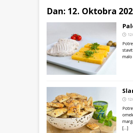
Dan:
12. Oktobra 202
Pal
12
Potre
stavi
malo 
Sla
12
Potre
omekš
marga
[…]