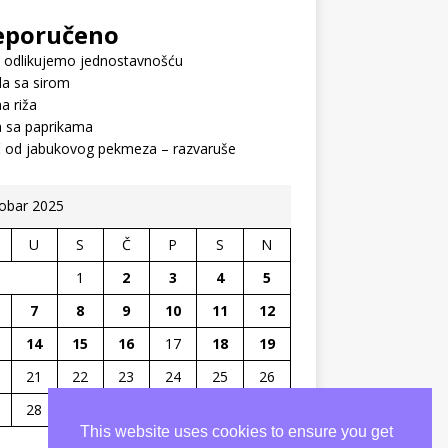
eporučeno
 odlikujemo jednostavnošću
a sa sirom
a riža
a sa paprikama
č od jabukovog pekmeza – razvaruše
obar 2025
U
S
Č
P
S
N
1
2
3
4
5
7
8
9
10
11
12
14
15
16
17
18
19
21
22
23
24
25
26
28
29
30
31
This website uses cookies to ensure you get