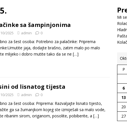
5.
Pr
Mi se
Rolad
ačinke sa šampinjonima
Hladn
/10/2025
admin
0
Pašt
bno za šest osoba: Potrebno za palačinke: Priprema
Kola
inke:Umutite jaja, dodajte brašno, zatim malo po malo
te mlijeko i dobro mutite tako da se ne
[…]
Okt
P
sini od lisnatog tijesta
6
/10/2025
admin
0
13
bno za šest osoba: Priprema: Razvaljajte lisnato tijesto,
20
žite ga sa žumanjkom kojeg ste izmiješali sa malo vode,
te ribanim sirom, origanom, posolite, pobiberite, a
[…]
27