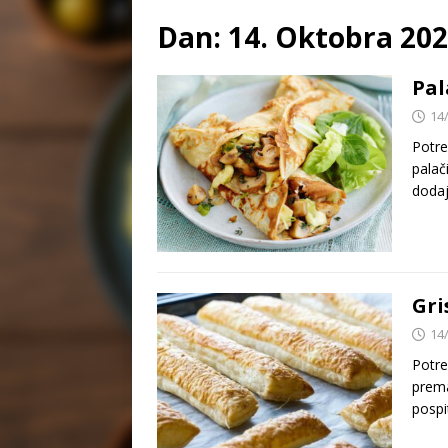
Dan:
14. Oktobra 202
Pal
14
Potre
palač
dodaj
Gri
14
Potre
prema
pospi