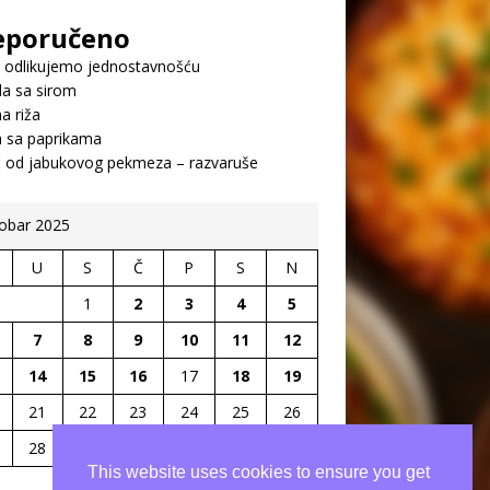
eporučeno
 odlikujemo jednostavnošću
a sa sirom
a riža
a sa paprikama
č od jabukovog pekmeza – razvaruše
obar 2025
U
S
Č
P
S
N
1
2
3
4
5
7
8
9
10
11
12
14
15
16
17
18
19
21
22
23
24
25
26
28
29
30
31
This website uses cookies to ensure you get